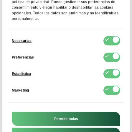
política de privacidad. Puede gestionar sus preferencias de
consentimiento y elegir habilitar o deshabilitar las cookies
E. coli
< 10 ufc/g
opcionales. Todos los datos son anónimos y no identificables
personalmente.
Enterobacteriaceae
Ausente en 1 g
Salmonella
Ausente
Selección
Necesarias
de
consentimiento
Preferencias
Solicitud
Estadística
El cacao no alcalinizado se utiliza en una amplia gama de
productos alimenticios, desde productos de panadería
Marketing
tradicionales, galletas y bizcochos, hasta bebidas de
chocolate, muesli, granola y yogures de sabores. Debido
a su sabor y color naturales, se utiliza a menudo en
alimentos de etiqueta limpia y en recetas orgánicas y
ecológicas.
Permitir todas
El cacao en polvo natural también es ideal para