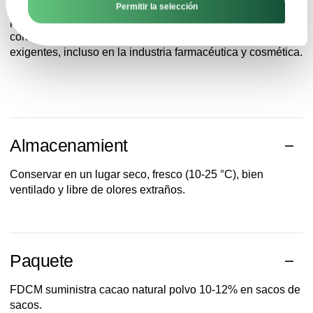
suplementos dietéticos, productos proteicos y productos
Permitir la selección
para veganos y vegetarianos. Gracias a su alta pureza y
control microbiológico, puede utilizarse en aplicaciones
exigentes, incluso en la industria farmacéutica y cosmética.
Almacenamient
Conservar en un lugar seco, fresco (10-25 °C), bien
ventilado y libre de olores extraños.
Paquete
FDCM
suministra
cacao
natural
polvo
10-12% en
sacos de
sacos
.