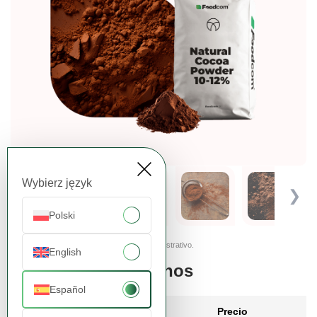
Wybierz język
❮
❯
Polski
Las imágenes presentadas tienen carácter ilustrativo.
English
Pide más, paga menos
Español
Cantidad
Precio