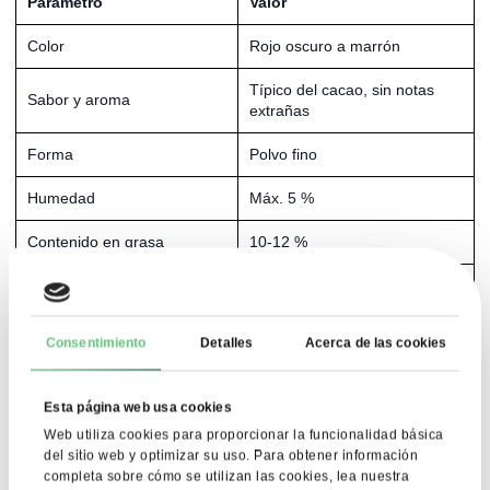
Parámetro
Valor
Color
Rojo oscuro a marrón
Típico del cacao, sin notas
Sabor y aroma
extrañas
Forma
Polvo fino
Humedad
Máx. 5 %
Contenido en grasa
10-12 %
pH
5,2 – 8,2
Grado de trituración
Mín. 99 %
Consentimiento
Detalles
Acerca de las cookies
Número total de
≤ 5000 ufc/g
microorganismos
Esta página web usa cookies
Web utiliza cookies para proporcionar la funcionalidad básica
Levaduras
≤ 50 ufc/g
del sitio web y optimizar su uso. Para obtener información
completa sobre cómo se utilizan las cookies, lea nuestra
Moho
≤ 50 ufc/g