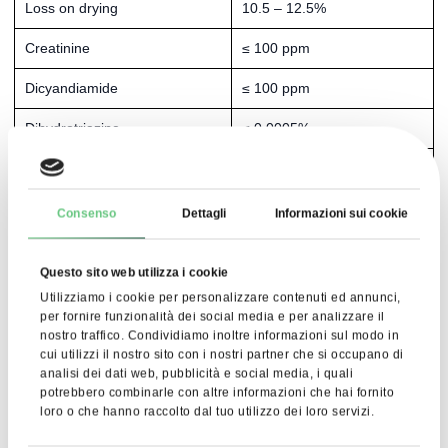
Loss on drying
10.5 – 12.5%
Creatinine
≤ 100 ppm
Dicyandiamide
≤ 100 ppm
Dihydrotriazine
≤ 0.0005%
Roasting residue
≤ 0.1%
≤ 0.1% (single), ≤ 1.5%
Consenso
Dettagli
Informazioni sui cookie
Undefined impurities
(total)
Total impurities
≤ 2.0%
Questo sito web utilizza i cookie
Utilizziamo i cookie per personalizzare contenuti ed annunci,
Bulk density
≥ 600 g/L
per fornire funzionalità dei social media e per analizzare il
nostro traffico. Condividiamo inoltre informazioni sul modo in
Compacted density
≥ 720 g/L
cui utilizzi il nostro sito con i nostri partner che si occupano di
analisi dei dati web, pubblicità e social media, i quali
Total number of
potrebbero combinarle con altre informazioni che hai fornito
< 100 cfu/g
microorganisms
loro o che hanno raccolto dal tuo utilizzo dei loro servizi.
Yeast and moulds
< 100 cfu/g