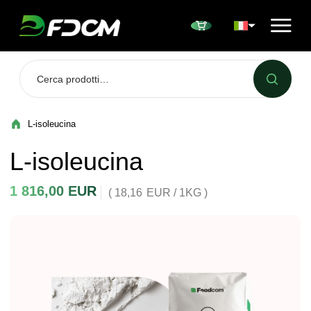
Przejdź do treści
L-isoleucina
L-isoleucina
1 816,00
EUR
( 18,16
EUR
/ 1KG )