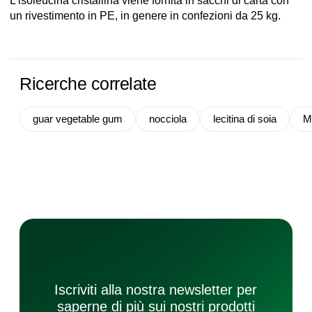
L’isoleucina cristallina viene fornita in sacchi di carta con
un rivestimento in PE, in genere in confezioni da 25 kg.
Ricerche correlate
guar vegetable gum
nocciola
lecitina di soia
M
Iscriviti alla nostra newsletter per
saperne di più sui nostri prodotti