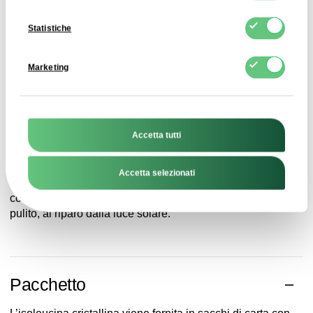
BCAA.
Statistiche
La L-isoleucina è utilizzata anche in alimenti funzionali e
dietetici per persone fisicamente attive e in prodotti per
scopi nutrizionali speciali. Grazie al suo sapore neutro, può
Marketing
essere facilmente aggiunta a varie ricette.
Accetta tutti
Storage
Accetta selezionati
La L-isoleucina in polvere deve essere conservata nella
confezione originale, ben chiusa, in un luogo asciutto e
pulito, al riparo dalla luce solare.
Pacchetto