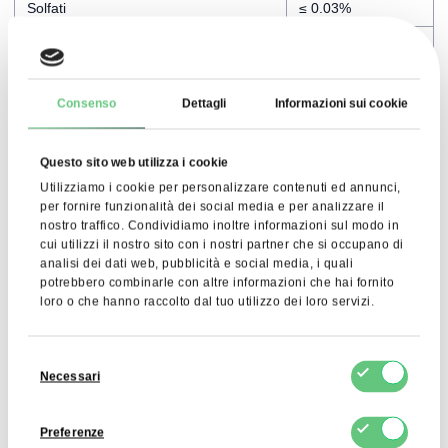
Solfati
≤ 0.03%
pH
5.5 – 7
Metalli pesanti
≤ 10 ppm
Consenso
Dettagli
Informazioni sui cookie
Piombo</ td>
≤ 1 ppm
Cadmio
≤ 1 ppm
Questo sito web utilizza i cookie
Mercurio
≤ 0,1 ppm
Utilizziamo i cookie per personalizzare contenuti ed annunci,
per fornire funzionalità dei social media e per analizzare il
Arsenico
≤ 3 ppm
nostro traffico. Condividiamo inoltre informazioni sul modo in
cui utilizzi il nostro sito con i nostri partner che si occupano di
analisi dei dati web, pubblicità e social media, i quali
potrebbero combinarle con altre informazioni che hai fornito
loro o che hanno raccolto dal tuo utilizzo dei loro servizi.
Application
Selezione
Necessari
L’isoleucina in polvere è utilizzata negli integratori
del
alimentari e nei nutrienti sportivi che favoriscono la
consenso
rigenerazione e la crescita muscolare. È un componente
Preferenze
importante delle miscele di aminoacidi e dei preparati