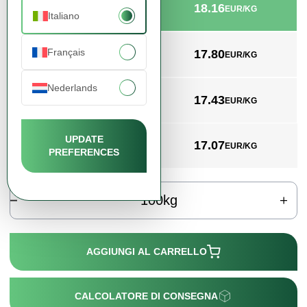
18.16
min. 100kg
EUR/KG
Italiano
Français
17.80
min. 500kg
EUR/KG
Nederlands
17.43
min. 1500kg
EUR/KG
UPDATE
17.07
min. 3000kg
EUR/KG
PREFERENCES
kg
AGGIUNGI AL CARRELLO
CALCOLATORE DI CONSEGNA