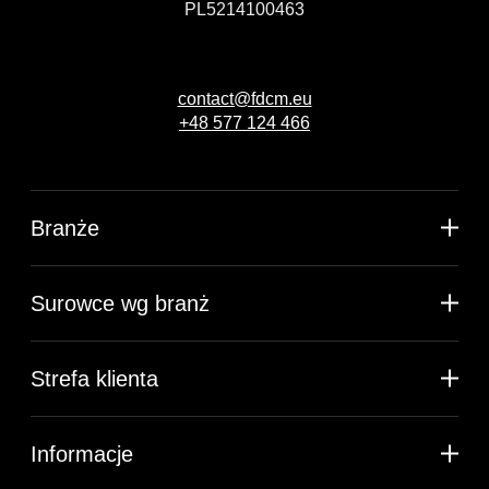
PL5214100463
contact@fdcm.eu
+48 577 124 466
Branże
Surowce wg branż
Strefa klienta
Informacje