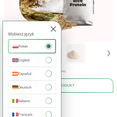
Wybierz język
Polski
❮
❯
English
Prezentowane zdjęcia mają charakter poglądowy.
Español
ZAPYTAJ O PRODUKT
Deutsch
Italiano
Français