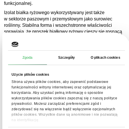
funkcjonalnej.
Izolat białka ryżowego wykorzystywany jest także
w sektorze paszowym i przemysłowym jako surowiec
roślinny. Stabilna forma i wszechstronne właściwości
sprawiają, że proszek białkowy ryżowy cieszy się rosnącą
popularnością w wielu branżach.
Zgoda
Szczegóły
O plikach cookies
Przechowywanie
Użycie plików cookies
Proszek białkowy ryżowy należy przechowywać
Strona używa plików cookies, aby zapewnić podstawowe
w chłodnym (poniżej 24°C), suchym (wilgotność poniżej
funkcjonalności witryny internetowej oraz optymalizację jej
65%) i dobrze wentylowanym miejscu, w szczelnie
korzystania. Aby uzyskać pełną informację o sposobie
zamkniętych pojemnikach, z dala od światła, wilgoci, tlenu,
wykorzystywania plików cookies zapoznaj się z naszą polityce
prywatności. Możesz zarządzać preferencjami zgód i
zapachów i szkodników.
zdecydować się na włączenie bądź wyłączenie opcjonalnych
plików cookies. Wszystkie dane są anonimowe i nie pozwalają
na identyfikację.