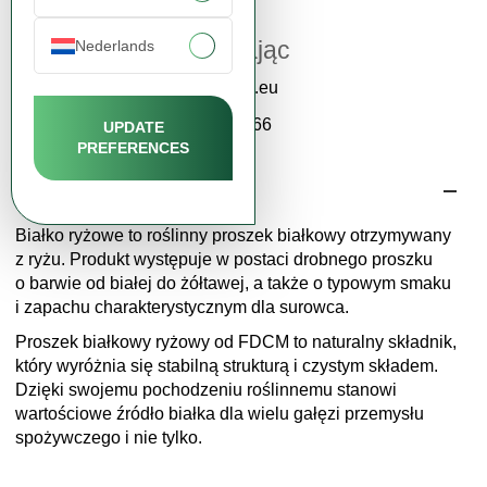
Wsparcie klienta
Katarzyna Zając
Nederlands
contact@fdcm.eu
+48 577 124 466
UPDATE
PREFERENCES
Opis produktu
Białko ryżowe to roślinny proszek białkowy otrzymywany
z ryżu. Produkt występuje w postaci drobnego proszku
o barwie od białej do żółtawej, a także o typowym smaku
i zapachu charakterystycznym dla surowca.
Proszek białkowy ryżowy od FDCM to naturalny składnik,
który wyróżnia się stabilną strukturą i czystym składem.
Dzięki swojemu pochodzeniu roślinnemu stanowi
wartościowe źródło białka dla wielu gałęzi przemysłu
spożywczego i nie tylko.