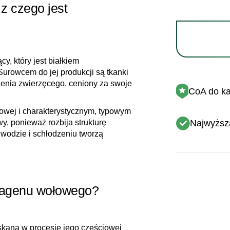
z czego jest
y, który jest białkiem
urowcem do jej produkcji są tkanki
dzenia zwierzęcego, ceniony za swoje
CoA do każ
nowej i charakterystycznym, typowym
Najwyższ
wy, ponieważ rozbija strukturę
 wodzie i schłodzeniu tworzą
olagenu wołowego?
skaną w procesie jego częściowej