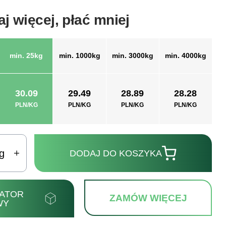
j więcej, płać mniej
min. 25kg
min. 1000kg
min. 3000kg
min. 4000kg
30.09
29.49
28.89
28.28
PLN/KG
PLN/KG
PLN/KG
PLN/KG
g
DODAJ DO KOSZYKA
ATOR
ZAMÓW WIĘCEJ
WY