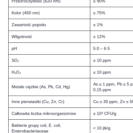
Przezroczystość (620 nm)
≥ 90%
Kolor (450 nm)
≥ 75%
Zawartość popiołu
≤ 1%
Wilgotność
≤ 12%
pH
5.0 – 6.5
SO₂
≤ 10 ppm
H₂O₂
≤ 10 ppm
As ≤ 1 ppm, Pb ≤ 5 
Metale ciężkie (As, Pb, Cd, Hg)
0,15 ppm
Inne pierwiastki (Cu, Zn, Cr)
Cu ≤ 30 ppm, Zn ≤ 5
Całkowita liczba mikroorganizmów
≤ 10³ CFU/g
Bakterie grupy coli, E. coli,
< 10 jtk/g
Enterobacteriaceae