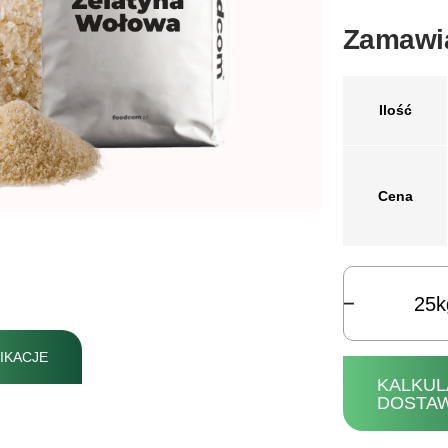
Zamawia
Ilość
Cena
k
IKACJE
KALKUL
DOSTA