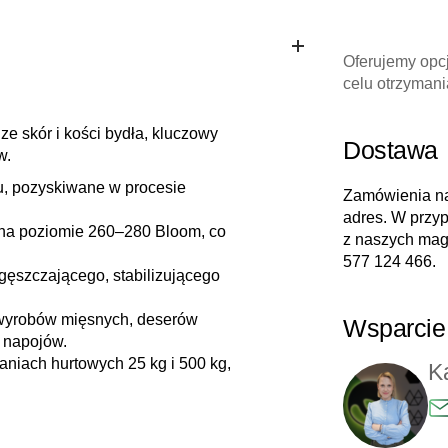
Oferujemy opc
celu otrzymania
ze skór i kości bydła, kluczowy
Dostawa
w.
tu, pozyskiwane w procesie
Zamówienia na
adres. W przyp
 na poziomie 260–280 Bloom, co
z naszych maga
577 124 466
.
agęszczającego, stabilizującego
 wyrobów mięsnych, deserów
Wsparcie 
 napojów.
iach hurtowych 25 kg i 500 kg,
K