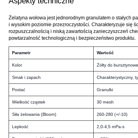
Aspekty techniczne
Żelatyna wołowa jest jednorodnym granulatem o stałych p
i wysokim poziomie przezroczystości. Charakteryzuje się śc
rozpuszczalnością i niską zawartością zanieczyszczeń ch
powtarzalność technologiczną i bezpieczeństwo produktu.
Parametr
Wartość
Kolor
Żółty do bursztynow
Smak i zapach
Charakterystyczny, t
Postać
Granulki
Wielkość cząstek
30 mesh
Siła żelowania (Bloom)
260-280 (+/-10)
Lepkość
2,0-4,5 mPa-s