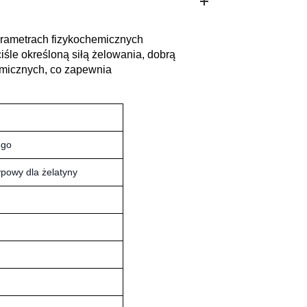
arametrach fizykochemicznych
iśle określoną siłą żelowania, dobrą
emicznych, co zapewnia
ego
ypowy dla żelatyny