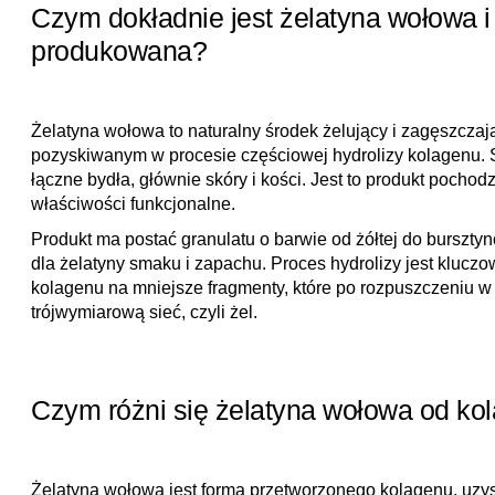
Czym dokładnie jest żelatyna wołowa i 
produkowana?
Żelatyna wołowa to naturalny środek żelujący i zagęszczając
pozyskiwanym w procesie częściowej hydrolizy kolagenu. S
łączne bydła, głównie skóry i kości. Jest to produkt pocho
właściwości funkcjonalne.
Produkt ma postać granulatu o barwie od żółtej do burszty
dla żelatyny smaku i zapachu. Proces hydrolizy jest kluczo
kolagenu na mniejsze fragmenty, które po rozpuszczeniu w
trójwymiarową sieć, czyli żel.
Czym różni się żelatyna wołowa od k
Żelatyna wołowa jest formą przetworzonego kolagenu, uzy