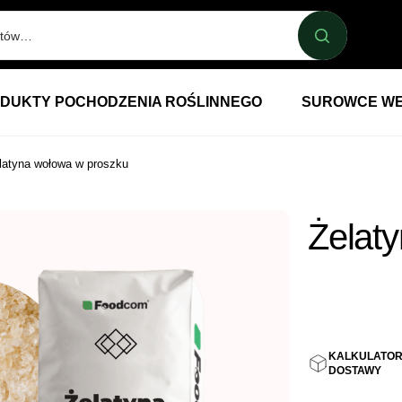
DUKTY POCHODZENIA ROŚLINNEGO
SUROWCE WE
latyna wołowa w proszku
Żelat
30,09
KALKULATO
DOSTAWY