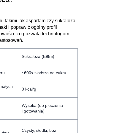
, takimi jak aspartam czy sukraloza,
ki i poprawić ogólny profil
ciwości, co pozwala technologom
zastosowań.
Sukraloza (E955)
kru
~600x słodsza od cukru
 małych
0 kcal/g
Wysoka (do pieczenia
i gotowania)
Czysty, słodki, bez