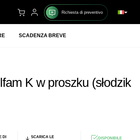
Richiesta di preventivo
RE
SCADENZA BREVE
fam K w proszku (słodzik
EUR
/KG
 DI
SCARICA LE
DISPONIBILE