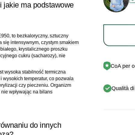
i jakie ma podstawowe
950, to bezkaloryczny, sztuczny
ia się intensywnym, czystym smakiem
białego, krystalicznego proszku
cyjnego cukru (sacharozy), nie
CoA per og
t wysoka stabilność termiczna
 i wysokich temperatur, co pozwala
rylizacji czy pieczeniu. Organizm
Qualità di
, nie wpływając na bilans
ównaniu do innych
loza?