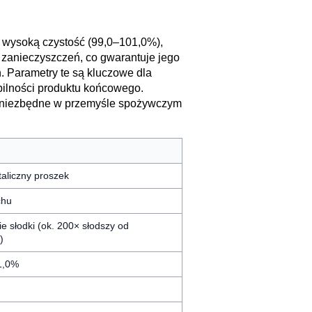
 wysoką czystość (99,0–101,0%),
la zanieczyszczeń, co gwarantuje jego
 Parametry te są kluczowe dla
bilności produktu końcowego.
są niezbędne w przemyśle spożywczym
staliczny proszek
chu
e słodki (ok. 200× słodszy od
)
1,0%