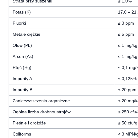
Strata przy suszeniu
≤ 1,0%
Potas (K)
17,0 – 21
Fluorki
≤ 3 ppm
Metale ciężkie
≤ 5 ppm
Ołów (Pb)
≤ 1 mg/kg
Arsen (As)
≤ 1 mg/kg
Rtęć (Hg)
≤ 0,1 mg/
Impurity A
≤ 0,125%
Impurity B
≤ 20 ppm
Zanieczyszczenia organiczne
≤ 20 mg/k
Ogólna liczba drobnoustrojów
≤ 250 cfu/
Pleśnie i drożdże
≤ 50 cfu/g
Coliforms
< 3 MPN/