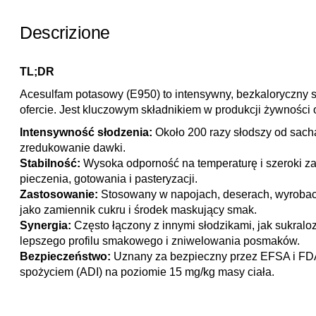
Descrizione
TL;DR
Acesulfam potasowy (E950) to intensywny, bezkaloryczny sł
ofercie. Jest kluczowym składnikiem w produkcji żywności 
Intensywność słodzenia:
Około 200 razy słodszy od sach
zredukowanie dawki.
Stabilność:
Wysoka odporność na temperaturę i szeroki z
pieczenia, gotowania i pasteryzacji.
Zastosowanie:
Stosowany w napojach, deserach, wyrobach
jako zamiennik cukru i środek maskujący smak.
Synergia:
Często łączony z innymi słodzikami, jak sukralo
lepszego profilu smakowego i zniwelowania posmaków.
Bezpieczeństwo:
Uznany za bezpieczny przez EFSA i FD
spożyciem (ADI) na poziomie 15 mg/kg masy ciała.