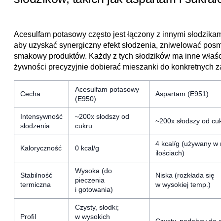
Acesulfam potasowy często jest łączony z innymi słodzikami
aby uzyskać synergiczny efekt słodzenia, zniwelować posma
smakowy produktów. Każdy z tych słodzików ma inne właś
żywności precyzyjnie dobierać mieszanki do konkretnych 
Acesulfam potasowy
Cecha
Aspartam (E951)
(E950)
Intensywność
~200x słodszy od
~200x słodszy od cu
słodzenia
cukru
4 kcal/g (używany w
Kaloryczność
0 kcal/g
ilościach)
Wysoka (do
Stabilność
Niska (rozkłada się
pieczenia
termiczna
w wysokiej temp.)
i gotowania)
Czysty, słodki;
Profil
w wysokich