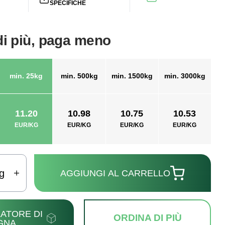
SPECIFICHE
di più, paga meno
min. 25kg
min. 500kg
min. 1500kg
min. 3000kg
11.20
10.98
10.75
10.53
EUR/KG
EUR/KG
EUR/KG
EUR/KG
g
AGGIUNGI AL CARRELLO
ATORE DI
ORDINA DI PIÙ
GNA