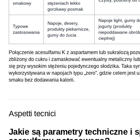
Czysty, podobny do 
smakowy
stężeniach lekko
gorzkawy posmak
Napoje light, gumy d
Napoje, desery,
Typowe
jogurty (produkty
produkty piekarnicze,
zastosowania
niepoddawane obró
gumy do żucia
cieplnej)
Połączenie acesulfamu K z aspartamem lub sukralozą pozwa
zbliżony do cukru i zamaskować ewentualny metaliczny lub
się przy wysokim stężeniu pojedynczego słodzika. Taka sy
wykorzystywana w napojach typu „zero”, gdzie celem jest
smaku bez dodawania kalorii.
Aspetti tecnici
Jakie są parametry techniczne i s