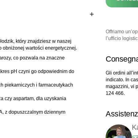
Offriamo un’op
l’ufficio logist
odzik, który znajdziesz w naszej
o obniżonej wartości energetycznej.
Consegn
arozy, co pozwala na znaczne
akres pH czyni go odpowiednim do
Gli ordini all’
indicato. In cas
 piekarniczych i farmaceutykach
magazzini, vi p
124 466
.
za czy aspartam, dla uzyskania
A, z dopuszczalnym dziennym
Assistenza
K