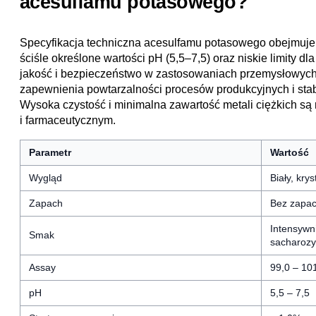
acesulfamu potasowego?
Specyfikacja techniczna acesulfamu potasowego obejmuje
ściśle określone wartości pH (5,5–7,5) oraz niskie limity d
jakość i bezpieczeństwo w zastosowaniach przemysłowych.
zapewnienia powtarzalności procesów produkcyjnych i sta
Wysoka czystość i minimalna zawartość metali ciężkich 
i farmaceutycznym.
Parametr
Wartość
Wygląd
Biały, kry
Zapach
Bez zapa
Intensywni
Smak
sacharozy
Assay
99,0 – 10
pH
5,5 – 7,5