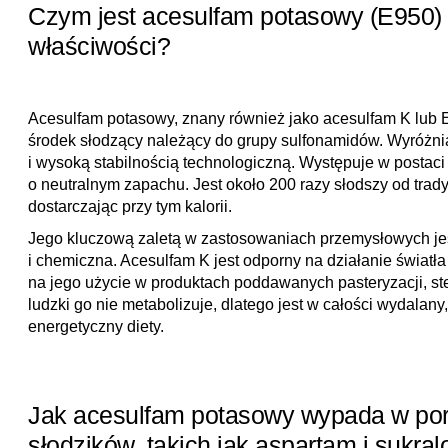
Czym jest acesulfam potasowy (E950) 
właściwości?
Acesulfam potasowy, znany również jako acesulfam K lub E
środek słodzący należący do grupy sulfonamidów. Wyróżn
i wysoką stabilnością technologiczną. Występuje w postaci 
o neutralnym zapachu. Jest około 200 razy słodszy od trady
dostarczając przy tym kalorii.
Jego kluczową zaletą w zastosowaniach przemysłowych jes
i chemiczna. Acesulfam K jest odporny na działanie światła
na jego użycie w produktach poddawanych pasteryzacji, ste
ludzki go nie metabolizuje, dlatego jest w całości wydalany
energetyczny diety.
Jak acesulfam potasowy wypada w por
słodzików, takich jak aspartam i sukra