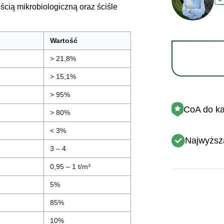
cią mikrobiologiczną oraz ściśle
Wartość
> 21,8%
> 15,1%
> 95%
CoA do każ
> 80%
< 3%
Najwyższ
3 – 4
0,95 – 1 t/m³
5%
85%
10%