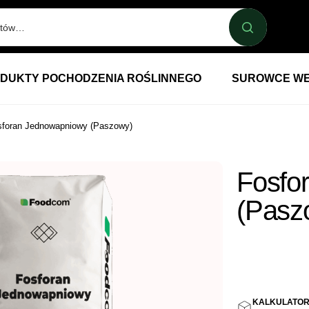
DUKTY POCHODZENIA ROŚLINNEGO
SUROWCE WE
sforan Jednowapniowy (Paszowy)
Fosfo
(Pasz
5,16
Z
KALKULATO