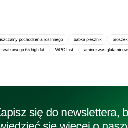
uszczalny pochodzenia roślinnego
babka płesznik
proszek 
serwatkowego 65 high fat
WPC Inst
aminokwas glutaminow
apisz się do newslettera, 
wiedzieć się więcej o nasz