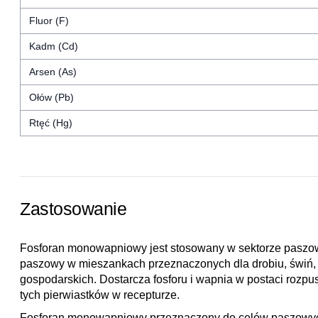
Fluor (F)
Kadm (Cd)
Arsen (As)
Ołów (Pb)
Rtęć (Hg)
Zastosowanie
Fosforan monowapniowy jest stosowany w sektorze paszow
paszowy w mieszankach przeznaczonych dla drobiu, świń, 
gospodarskich. Dostarcza fosforu i wapnia w postaci rozpu
tych pierwiastków w recepturze.
Fosforan monowapniowy przeznaczony do celów paszowyc