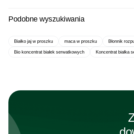
Podobne wyszukiwania
Białko jaj w proszku
maca w proszku
Błonnik rozp
Bio koncentrat białek serwatkowych
Koncentrat białka 
Z
do