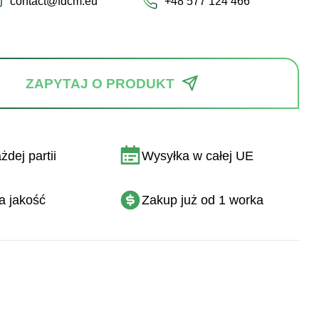
contact@fdcm.eu
+48 577 124 466
ZAPYTAJ O PRODUKT
dej partii
Wysyłka w całej UE
a jakość
Zakup już od 1 worka