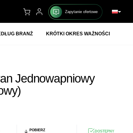
Zapytanie ofertowe
DŁUG BRANŻ
KRÓTKI OKRES WAŻNOŚCI
ran Jednowapniowy
owy)
Ł
/KG
R
POBIERZ
DOSTĘPNY