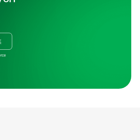
Ę
erce