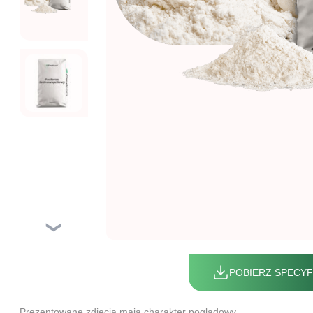
❯
POBIERZ SPECYF
Prezentowane zdjęcia mają charakter poglądowy.