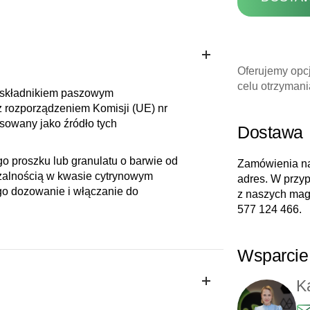
Oferujemy opc
celu otrzymania
 składnikiem paszowym
 rozporządzeniem Komisji (UE) nr
osowany jako źródło tych
Dostawa
 proszku lub granulatu o barwie od
Zamówienia na
czalnością w kwasie cytrynowym
adres. W przyp
jego dozowanie i włączanie do
z naszych maga
577 124 466
.
Wsparcie 
K