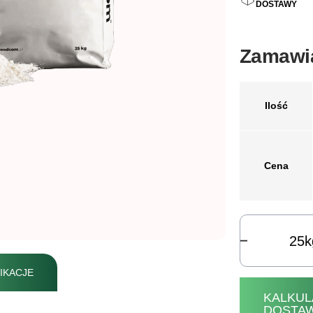
DOSTAWY
Zamawia
Ilość
Cena
k
IKACJE
KALKUL
DOSTA