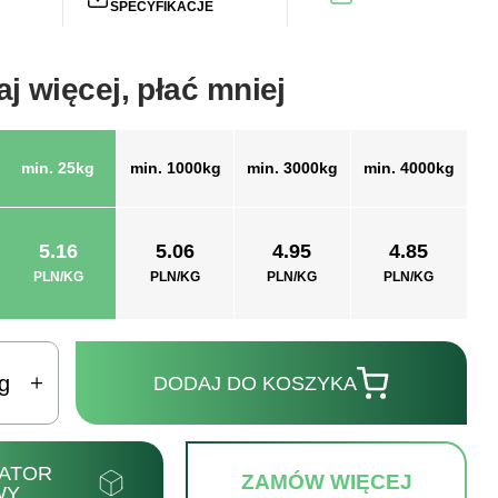
SPECYFIKACJE
j więcej, płać mniej
min. 25kg
min. 1000kg
min. 3000kg
min. 4000kg
5.16
5.06
4.95
4.85
PLN/KG
PLN/KG
PLN/KG
PLN/KG
g
DODAJ DO KOSZYKA
ATOR
ZAMÓW WIĘCEJ
WY