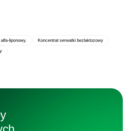
alfa-liponowy.
Koncentrat serwatki bezlaktozowy
y
by
ych