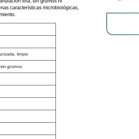
nulación fina, sin grumos ni
nas características microbiológicas,
amiento.
urizada, limpio
, sin grumos