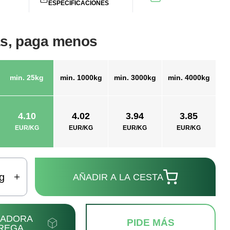
ESPECIFICACIONES
s, paga menos
min. 25kg
min. 1000kg
min. 3000kg
min. 4000kg
4.10
4.02
3.94
3.85
EUR/KG
EUR/KG
EUR/KG
EUR/KG
g
AÑADIR A LA CESTA
LADORA
PIDE MÁS
REGA