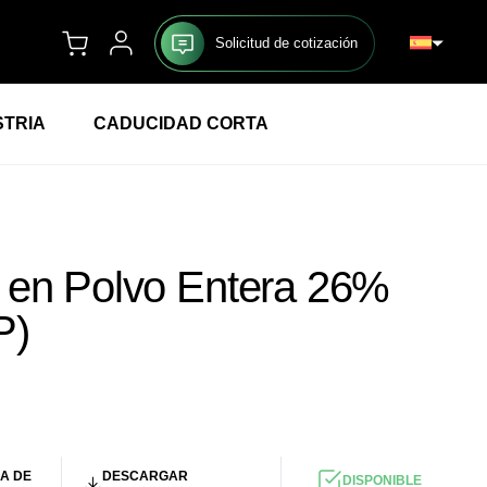
Solicitud de cotización
STRIA
CADUCIDAD CORTA
 en Polvo Entera 26%
P)
UR
/KG
A DE
DESCARGAR
DISPONIBLE