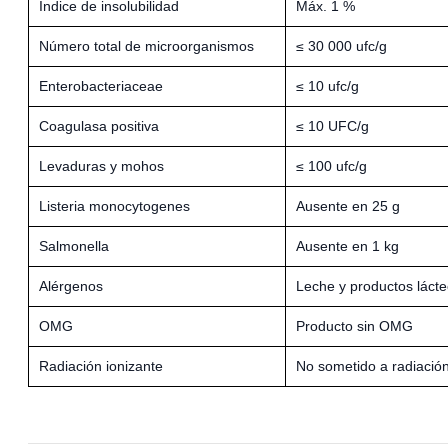
Índice de insolubilidad
Máx. 1 %
Número total de microorganismos
≤ 30 000 ufc/g
Enterobacteriaceae
≤ 10 ufc/g
Coagulasa positiva
≤ 10 UFC/g
Levaduras y mohos
≤ 100 ufc/g
Listeria monocytogenes
Ausente en 25 g
Salmonella
Ausente en 1 kg
Alérgenos
Leche y productos lácteo
OMG
Producto sin OMG
Radiación ionizante
No sometido a radiació