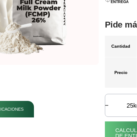
ENTREGA
Pide má
Cantidad
Precio
k
ICACIONES
CALCU
DE ENT