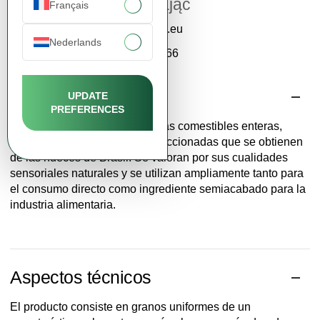
Katarzyna Zając
Français
contact@fdcm.eu
Nederlands
+48 577 124 466
Descripción
UPDATE
PREFERENCES
Nueces de Brasil son almendras comestibles enteras,
limpias y cuidadosamente seleccionadas que se obtienen
de las nueces de Brasil. Se valoran por sus cualidades
sensoriales naturales y se utilizan ampliamente tanto para
el consumo directo como ingrediente semiacabado para la
industria alimentaria.
Aspectos técnicos
El producto consiste en granos uniformes de un