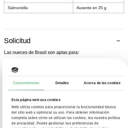
Salmonella
Ausente en 25 g
Solicitud
Las nueces de Brasil son aptas para:
consumo directo,
productos de panadería y confitería,
mezclas para aperitivos y mezclas de frutos secos,
postres y rellenos,
Consentimiento
Detalles
Acerca de las cookies
productos semiacabados de la industria alimentaria.
Esta página web usa cookies
Web utiliza cookies para proporcionar la funcionalidad básica
Almacenamient
del sitio web y optimizar su uso. Para obtener información
completa sobre cómo se utilizan las cookies, lea nuestra política
de privacidad. Puede gestionar sus preferencias de
Las nueces de Brasil deben almacenarse en condiciones