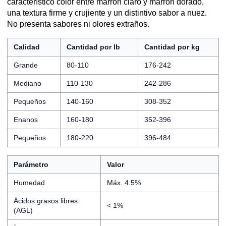
característico color entre marrón claro y marrón dorado,
una textura firme y crujiente y un distintivo sabor a nuez.
No presenta sabores ni olores extraños.
Calidad
Cantidad por lb
Cantidad por kg
Grande
80-110
176-242
Mediano
110-130
242-286
Pequeños
140-160
308-352
Enanos
160-180
352-396
Pequeños
180-220
396-484
Parámetro
Valor
Humedad
Máx. 4.5%
Ácidos grasos libres
< 1%
(AGL)