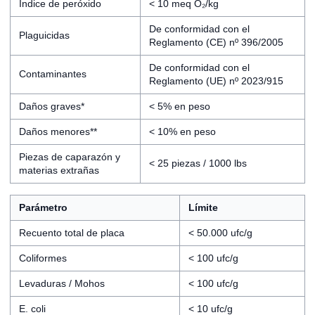
Índice de peróxido
< 10 meq O₂/kg
De conformidad con el
Plaguicidas
Reglamento (CE) nº 396/2005
De conformidad con el
Contaminantes
Reglamento (UE) nº 2023/915
Daños graves*
< 5% en peso
Daños menores**
< 10% en peso
Piezas de caparazón y
< 25 piezas / 1000 lbs
materias extrañas
Parámetro
Límite
Recuento total de placa
< 50.000 ufc/g
Coliformes
< 100 ufc/g
Levaduras / Mohos
< 100 ufc/g
E. coli
< 10 ufc/g