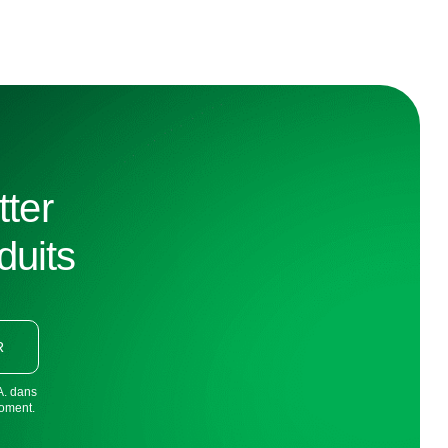
tter
duits
R
A. dans
moment.