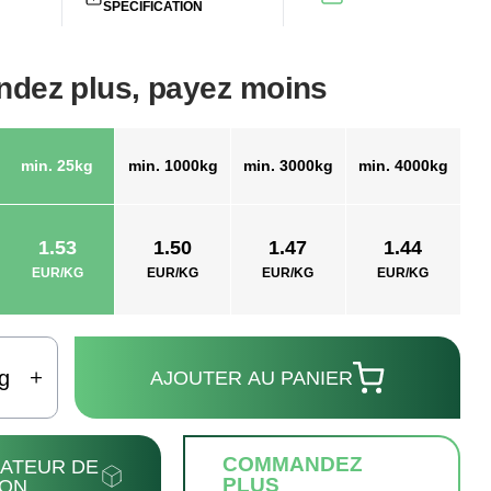
SPÉCIFICATION
ez plus, payez moins
min. 25kg
min. 1000kg
min. 3000kg
min. 4000kg
1.53
1.50
1.47
1.44
EUR/KG
EUR/KG
EUR/KG
EUR/KG
g
AJOUTER AU PANIER
COMMANDEZ
ATEUR DE
PLUS
SON