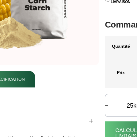
LIVRAISON
Command
Quantité
Prix
CIFICATION
k
CALCUL
LIVRAI