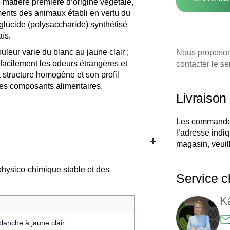
e matière première d’origine végétale,
ments des animaux établi en vertu du
glucide (polysaccharide) synthétisé
ïs.
uleur varie du blanc au jaune clair ;
Nous proposons
e facilement les odeurs étrangères et
contacter le se
 structure homogène et son profil
res composants alimentaires.
Livraison
Les commandes
l’adresse indiq
magasin, veuill
physico-chimique stable et des
Service cl
K
blanche à jaune clair