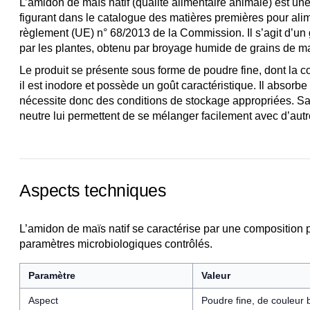
L’amidon de maïs natif (qualité alimentaire animale) est un
figurant dans le catalogue des matières premières pour ali
règlement (UE) n° 68/2013 de la Commission. Il s’agit d’un 
par les plantes, obtenu par broyage humide de grains de ma
Le produit se présente sous forme de poudre fine, dont la co
il est inodore et possède un goût caractéristique. Il absorb
nécessite donc des conditions de stockage appropriées. Sa
neutre lui permettent de se mélanger facilement avec d’aut
Aspects techniques
L’amidon de maïs natif se caractérise par une composition 
paramètres microbiologiques contrôlés.
Paramètre
Valeur
Aspect
Poudre fine, de couleur 