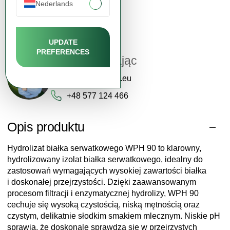
Nederlands
Wsparcie klienta
UPDATE
PREFERENCES
Katarzyna Zając
contact@fdcm.eu
+48 577 124 466
Opis produktu
Hydrolizat białka serwatkowego WPH 90 to klarowny,
hydrolizowany izolat białka serwatkowego, idealny do
zastosowań wymagających wysokiej zawartości białka
i doskonałej przejrzystości. Dzięki zaawansowanym
procesom filtracji i enzymatycznej hydrolizy, WPH 90
cechuje się wysoką czystością, niską mętnością oraz
czystym, delikatnie słodkim smakiem mlecznym. Niskie pH
sprawia, że doskonale sprawdza się w przejrzystych