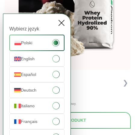
Wybierz język
Polski
English
Español
❮
❯
Deutsch
Prezentowane zdjęcia mają charakter poglądowy.
Italiano
ZAPYTAJ O PRODUKT
Français