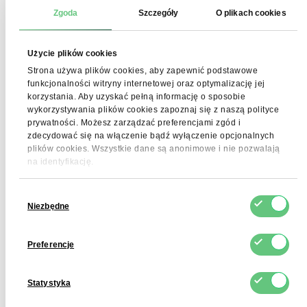
produkcji. Przechowywać w suchym, chłodnym miejscu
Zgoda
Szczegóły
O plikach cookies
(poniżej 25°C), przy wilgotności względnej poniżej 75%,
z dala od światła. Nie chłodzić.
Użycie plików cookies
Strona używa plików cookies, aby zapewnić podstawowe
funkcjonalności witryny internetowej oraz optymalizację jej
korzystania. Aby uzyskać pełną informację o sposobie
Opakowanie
wykorzystywania plików cookies zapoznaj się z naszą polityce
prywatności. Możesz zarządzać preferencjami zgód i
Foodcom S.A. dostarcza WPH 90 w małych workach oraz
zdecydować się na włączenie bądź wyłączenie opcjonalnych
plików cookies. Wszystkie dane są anonimowe i nie pozwalają
big bagach.
na identyfikację.
Wybór
Niezbędne
zgody
Podobne wyszukiwania
Preferencje
Izolat białka grochu
WPC Inst
naturalna guma z guar
Statystyka