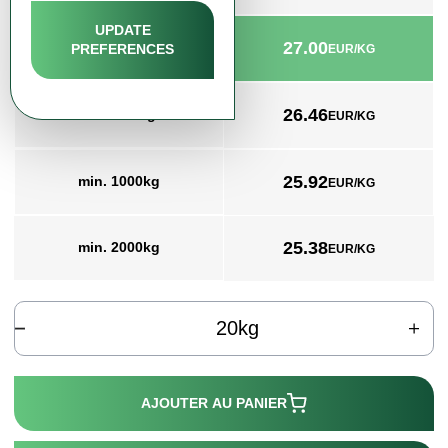
UPDATE
27.00
min. 20kg
PREFERENCES
EUR/KG
26.46
min. 200kg
EUR/KG
25.92
min. 1000kg
EUR/KG
25.38
min. 2000kg
EUR/KG
kg
AJOUTER AU PANIER