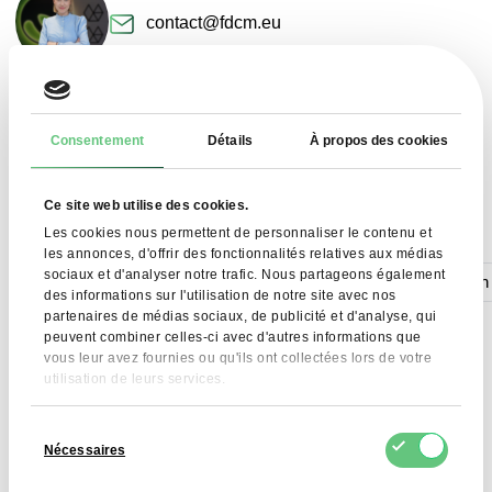
contact@fdcm.eu
+48 577 124 466
Consentement
Détails
À propos des cookies
DEMANDER UN PRODUIT
Ce site web utilise des cookies.
Recherches associées
Les cookies nous permettent de personnaliser le contenu et
les annonces, d'offrir des fonctionnalités relatives aux médias
sociaux et d'analyser notre trafic. Nous partageons également
Lactose-free skimmed milk powder
hydrolyzed collagen
des informations sur l'utilisation de notre site avec nos
partenaires de médias sociaux, de publicité et d'analyse, qui
peuvent combiner celles-ci avec d'autres informations que
vous leur avez fournies ou qu'ils ont collectées lors de votre
utilisation de leurs services.
Sélection
Nécessaires
du
consentement