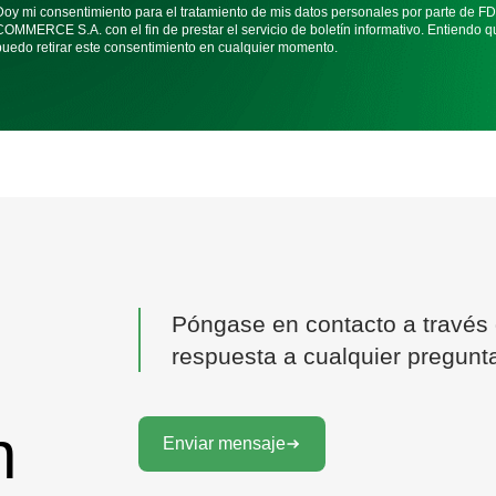
Doy mi consentimiento para el tratamiento de mis datos personales por parte de 
COMMERCE S.A. con el fin de prestar el servicio de boletín informativo. Entiendo q
puedo retirar este consentimiento en cualquier momento.
Póngase en contacto a través d
respuesta a cualquier pregunt
n
Enviar mensaje