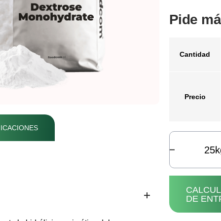
Pide má
Cantidad
Precio
ICACIONES
k
CALCU
DE ENT