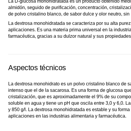
La D-glucosa monohidratada es un producto obtenido median
almidón, seguido de purificación, concentración, cristaliza
de polvo cristalino blanco, de sabor dulce y olor neutro, si
La dextrosa monohidratada se caracteriza por su alta purez
aplicaciones. Es una materia prima universal en la industri
farmacéutica, gracias a su dulzor natural y sus propiedades
Aspectos técnicos
La dextrosa monohidrato es un polvo cristalino blanco de 
intenso que el de la sacarosa. Es una forma de glucosa q
cristalización, que es aproximadamente el 9% de su compos
soluble en agua y tiene un pH que oscila entre 3,0 y 6,0. L
y 850 g/l. La dextrosa monohidratada es estable y su form
aplicaciones en las industrias alimentaria y farmacéutica.