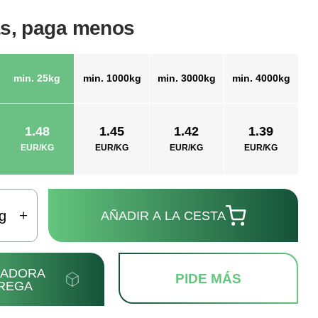
s, paga menos
min. 25kg
min. 1000kg
min. 3000kg
min. 4000kg
1.48
1.45
1.42
1.39
EUR/KG
EUR/KG
EUR/KG
EUR/KG
g
AÑADIR A LA CESTA
LADORA
PIDE MÁS
REGA