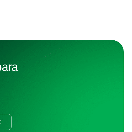
para
E