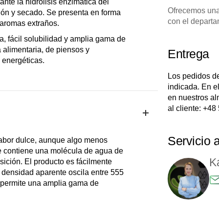
te la hidrólisis enzimática del
Ofrecemos una
ción y secado. Se presenta en forma
con el departa
n aromas extraños.
a, fácil solubilidad y amplia gama de
a alimentaria, de piensos y
Entrega
 energéticas.
Los pedidos de
indicada. En e
en nuestros al
al cliente:
+48 
Servicio a
sabor dulce, aunque algo menos
ue contiene una molécula de agua de
K
ición. El producto es fácilmente
a densidad aparente oscila entre 555
a permite una amplia gama de