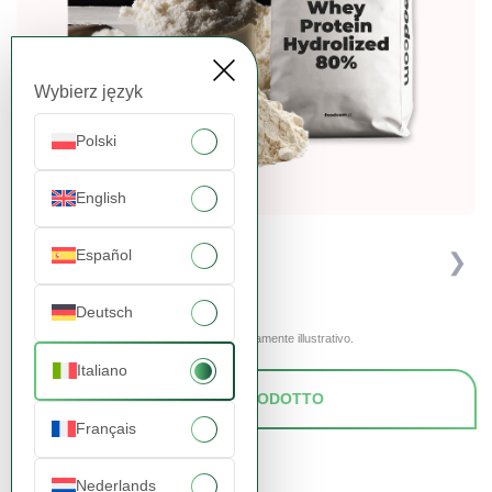
Wybierz język
Polski
English
Español
❮
❯
Deutsch
Le immagini presentate hanno uno scopo puramente illustrativo.
Italiano
RICHIEDI UN PRODOTTO
Français
Nederlands