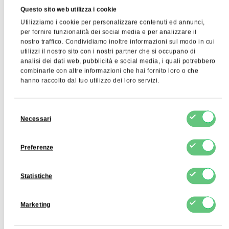
Questo sito web utilizza i cookie
FDCM supplies WPH 80 in 25 kg bags.
Utilizziamo i cookie per personalizzare contenuti ed annunci,
per fornire funzionalità dei social media e per analizzare il
nostro traffico. Condividiamo inoltre informazioni sul modo in cui
utilizzi il nostro sito con i nostri partner che si occupano di
analisi dei dati web, pubblicità e social media, i quali potrebbero
Ricerche correlate
combinarle con altre informazioni che hai fornito loro o che
hanno raccolto dal tuo utilizzo dei loro servizi.
Sweet Demineralised Whey
tè verde giapponese
conc
Selezione
Necessari
del
consenso
Preferenze
Statistiche
Marketing
Iscriviti alla nostra newsletter per
saperne di più sui nostri prodotti