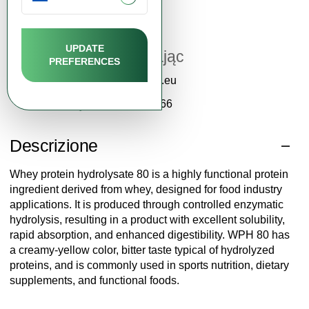
Assistenza clienti
UPDATE
Katarzyna Zając
PREFERENCES
contact@fdcm.eu
+48 577 124 466
Descrizione
Whey protein hydrolysate 80 is a highly functional protein
ingredient derived from whey, designed for food industry
applications. It is produced through controlled enzymatic
hydrolysis, resulting in a product with excellent solubility,
rapid absorption, and enhanced digestibility. WPH 80 has
a creamy-yellow color, bitter taste typical of hydrolyzed
proteins, and is commonly used in sports nutrition, dietary
supplements, and functional foods.