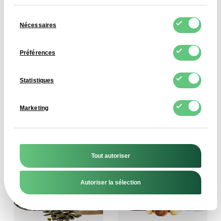
Sélection
Nécessaires
du
consentement
Préférences
Statistiques
Gélatine bovine
Concentré Micellaire de
Caséine
7,56 EUR
Marketing
17,71 EUR
Voir le produit
Voir le produit
Tout autoriser
Autoriser la sélection