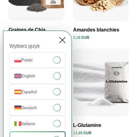
Graines de Chia
Amandes blanchies
4,76 EUR
9,18 EUR
Voir le produit
Voir le produit
Wybierz język
Polski
English
Español
Deutsch
Italiano
Acesulfame-K
L-Glutamine
13,78 EUR
12,45 EUR