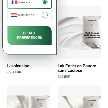
Français
Voir le produit
Voir le produit
Nederlands
UPDATE
PREFERENCES
L-Isoleucine
Lait Entier en Poudre
sans Lactose
22,34 EUR
7,35 EUR
Voir le produit
Voir le produit