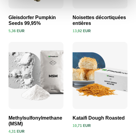
Gleisdorfer Pumpkin
Noisettes décortiquées
Seeds 99,95%
entières
5,36 EUR
13,92 EUR
Voir le produit
Voir le produit
Methylsulfonylmethane
Kataifi Dough Roasted
(MSM)
10,71 EUR
4,31 EUR
Voir le produit
Voir le produit