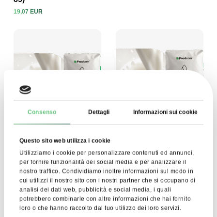
Visualizza prodotto
Visualizza prodotto
19,07 EUR
Consenso
Dettagli
Informazioni sui cookie
Questo sito web utilizza i cookie
Latte in polvere intero
Polvere di Siero di Latte
Utilizziamo i cookie per personalizzare contenuti ed annunci,
26% (FCMP)
Dolce (SWP)
per fornire funzionalità dei social media e per analizzare il
nostro traffico. Condividiamo inoltre informazioni sul modo in
4,31 EUR
2,31 EUR
Visualizza prodotto
Visualizza prodotto
cui utilizzi il nostro sito con i nostri partner che si occupano di
analisi dei dati web, pubblicità e social media, i quali
potrebbero combinarle con altre informazioni che hai fornito
loro o che hanno raccolto dal tuo utilizzo dei loro servizi.