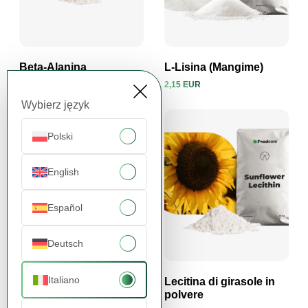
Beta-Alanina
L-Lisina (Mangime)
5 541,15 EUR
2,15 EUR
Visualizza prodotto
Visualizza prodotto
Wybierz język
Polski
English
Español
Deutsch
Italiano
Concentrato di Proteine
Lecitina di girasole in
del Siero di Latte 80%
polvere
Istantaneo (WPC 80