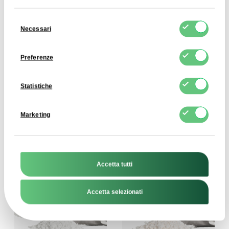
Selezione
Necessari
del
consenso
Preferenze
Statistiche
Caseina Presamica 90
Fecola di Patate Nativa
Mesh
1,70 EUR
Marketing
11,07 EUR
Visualizza prodotto
Visualizza prodotto
Accetta tutti
Accetta selezionati